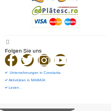
Folgen Sie uns
F
T
I
Y
a
w
n
o
Unternehmungen in Constanta
c
i
s
u
Aktivitäten in MAMAIA
Lesen…
e
t
t
t
b
t
a
u