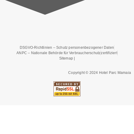
o
e
g
b
o
r
r
e
k
a
DSGVO-Richtlinien – Schutz personenbezogener Daten
-
m
ANPC – Nationale Behörde für Verbraucherschutz
zertifiziert
Sitemap |
f
Copyright © 2024 Hotel Parc Mamaia