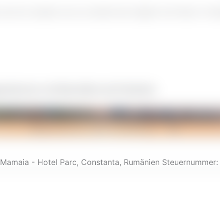
 und wir werden uns so schnell wie möglich mit Ihnen in Ve
pelzimmern mit Meerblick und Frühstück
Sehen Sie sich unsere Zimmer an
. Mamaia - Hotel Parc, Constanta, Rumänien Steuernummer