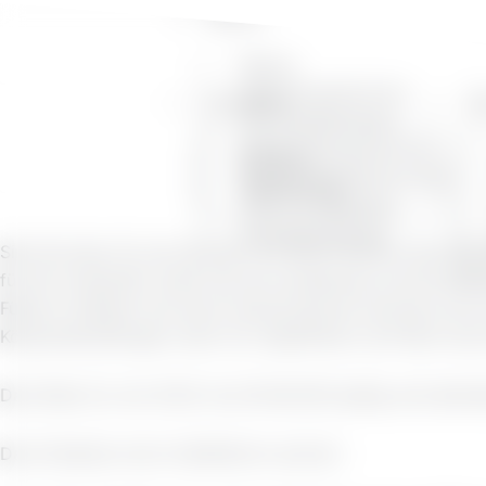
Räume
Räume
Vista-Doppelzimmer
Konferenz
Bi
Sky-Doppelzimmer
Superior Doppelzimmer
Konferenz
Superior-Zweibettzimmer
Teambildung
Suite mit Meerblick
Himmelswohnung
Sind Sie über 55 und möchten mit Ihrem Partner einen schö
für Sie vorbereitet, damit Sie sich entspannen und die Me
Füßen im Wasser und unter Ausnutzung der Aerosole, die un
Körperbehandlungen, denn wir respektieren und feiern das d
Das Paket ist vom 05.05. bis 05.06.2025 gültig und beinha
Das Frühstück wird in Buffetform serviert.