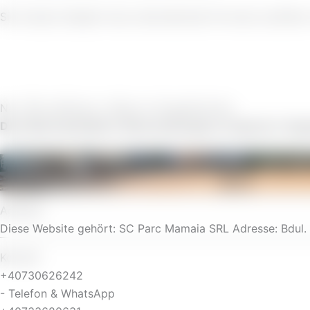
Sie müssen lediglich das untenstehende Formular ausfüllen
Nur
749 Lei/Person.
/Platz im Doppelzimmer
Das Paket beinhaltet 5 Übernachtungen in Superior-Dop
Elternteil
Adresse
Diese Website gehört: SC Parc Mamaia SRL Adresse: Bdul
Kontakt
+40730626242
- Telefon & WhatsApp