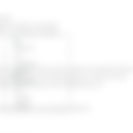
nt
urant
ndere Anlässe, Hochzeiten
en zu besonderen Anlässen
ier sind Sie richtig, denn wir haben ein spezielles Paket
g jeder Krankheit ist ein Spaziergang am Strand, mit den
Aufenthalt zum besten Preis, Entspannung und
alem Meerblick und Frühstück inklusive.