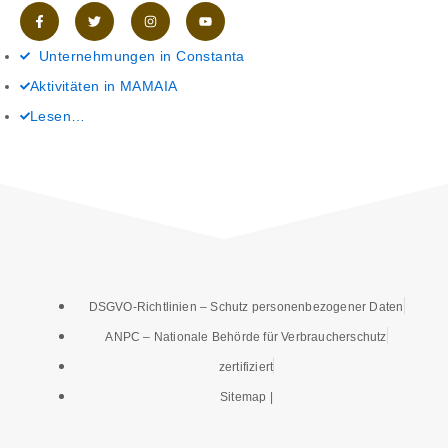
F
T
I
Y
a
w
n
o
c
i
s
u
e
t
t
t
Unternehmungen in Constanta
b
t
a
u
o
e
g
b
Aktivitäten in MAMAIA
o
r
r
e
k
a
-
m
Lesen…
f
DSGVO-Richtlinien – Schutz personenbezogener Daten
ANPC – Nationale Behörde für Verbraucherschutz
zertifiziert
Sitemap |