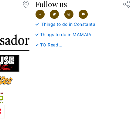
Follow us
F
T
I
Y
a
w
n
o
c
i
s
u
e
t
t
t
b
t
a
u
Things to do in Constanta
o
e
g
b
o
r
r
e
k
a
Things to do in MAMAIA
-
m
f
TO Read…