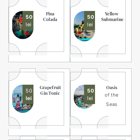
Pina
Yellow
50
50
Colada
Submarine
lei
lei
Grapefruit
Oasis
50
50
Gin Tonic
of the
lei
lei
Seas