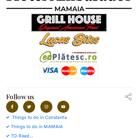
Follow us
F
T
I
Y
a
w
n
o
c
i
s
u
e
t
t
t
Things to do in Constanta
b
t
a
u
o
e
g
b
Things to do in MAMAIA
o
r
r
e
k
a
-
m
TO Read…