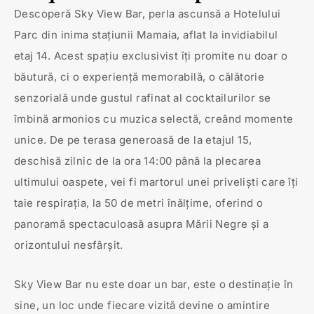
Descoperă Sky View Bar, perla ascunsă a Hotelului
Parc din inima stațiunii Mamaia, aflat la invidiabilul
etaj 14. Acest spațiu exclusivist îți promite nu doar o
băutură, ci o experiență memorabilă, o călătorie
senzorială unde gustul rafinat al cocktailurilor se
îmbină armonios cu muzica selectă, creând momente
unice. De pe terasa generoasă de la etajul 15,
deschisă zilnic de la ora 14:00 până la plecarea
ultimului oaspete, vei fi martorul unei priveliști care îți
taie respirația, la 50 de metri înălțime, oferind o
panoramă spectaculoasă asupra Mării Negre și a
orizontului nesfârșit.
Sky View Bar nu este doar un bar, este o destinație în
sine, un loc unde fiecare vizită devine o amintire