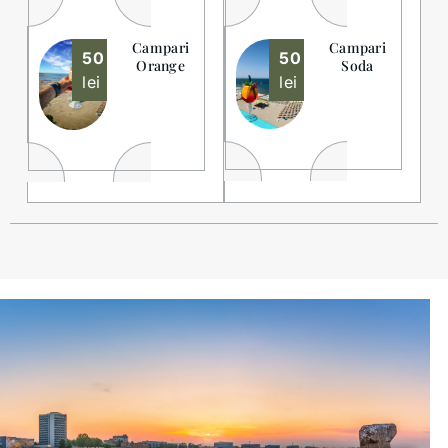
Campari
Campari
50
50
Orange
Soda
lei
lei
Veizi meniul digital