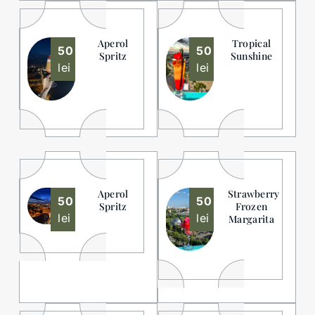
Aperol
Tropical
50
50
Spritz
Sunshine
lei
lei
Aperol
Strawberry
50
50
Spritz
Frozen
lei
lei
Margarita