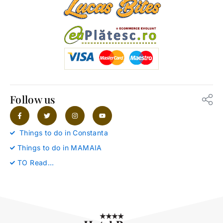
Follow us
F
T
I
Y
a
w
n
o
c
i
s
u
e
t
t
t
Things to do in Constanta
b
t
a
u
o
e
g
b
Things to do in MAMAIA
o
r
r
e
k
a
-
m
TO Read…
f