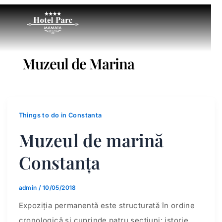
Muzeul de Marina
Things to do in Constanta
Muzeul de marină
Constanța
admin
/
10/05/2018
Expoziția permanentă este structurată în ordine
cronologică și cuprinde patru secțiuni: istorie