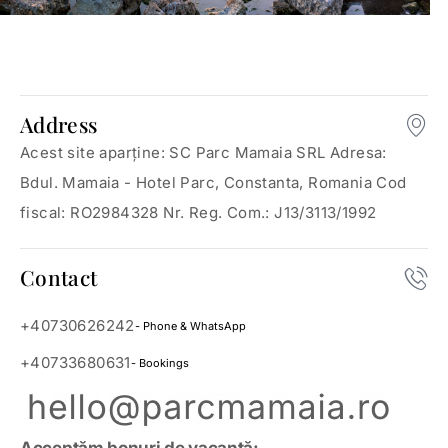
Address
Acest site aparține: SC Parc Mamaia SRL Adresa:
Bdul. Mamaia - Hotel Parc, Constanta, Romania Cod
fiscal: RO2984328 Nr. Reg. Com.: J13/3113/1992
Contact
+40730626242
- Phone & WhatsApp
+40733680631
- Bookings
Acceptăm bonuri de vacanță: