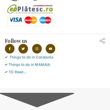
Follow us
F
T
I
Y
a
w
n
o
c
i
s
u
e
t
t
t
Things to do in Constanta
b
t
a
u
o
e
g
b
Things to do in MAMAIA
o
r
r
e
k
a
-
m
TO Read…
f