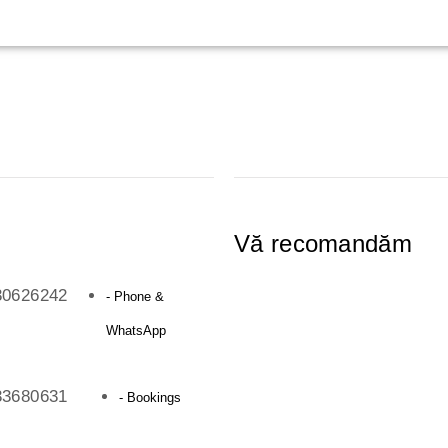
Vă recomandăm
30626242
- Phone &
WhatsApp
33680631
- Bookings