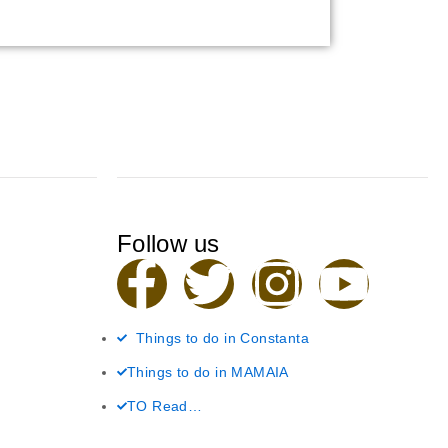
Follow us
F
T
I
Y
a
w
n
o
Things to do in Constanta
c
i
s
u
Things to do in MAMAIA
TO Read…
e
t
t
t