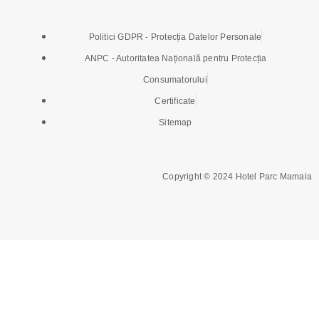
k
a
Politici GDPR - Protecția Datelor Personale
-
m
ANPC - Autoritatea Națională pentru Protecția
f
Consumatorului
Certificate
Sitemap
Copyright © 2024 Hotel Parc Mamaia