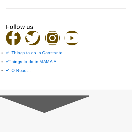
Follow us
F
T
I
Y
a
w
n
o
Things to do in Constanta
c
i
s
u
Things to do in MAMAIA
TO Read…
e
t
t
t
b
t
a
u
o
e
g
b
o
r
r
e