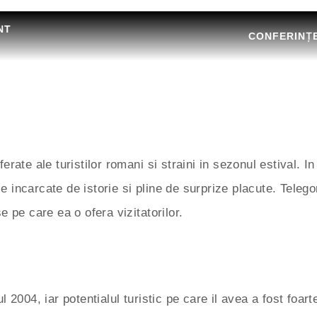
NT
CONFERINȚ
erate ale turistilor romani si straini in sezonul estival.
ile incarcate de istorie si pline de surprize placute. Tel
se pe care ea o ofera vizitatorilor.
2004, iar potentialul turistic pe care il avea a fost foarte