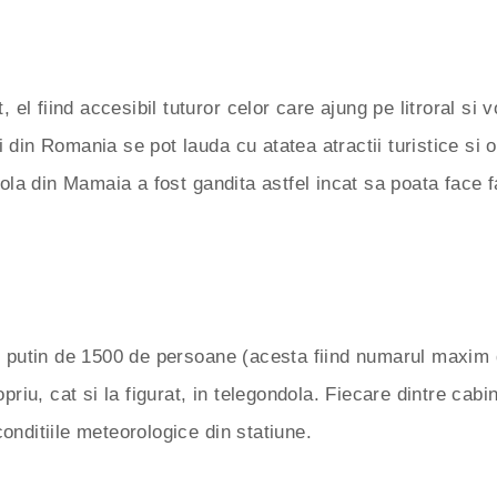
, el fiind accesibil tuturor celor care ajung pe litroral si 
i din Romania se pot lauda cu atatea atractii turistice si 
la din Mamaia a fost gandita astfel incat sa poata face fat
 mai putin de 1500 de persoane (acesta fiind numarul maxi
opriu, cat si la figurat, in telegondola. Fiecare dintre cab
conditiile meteorologice din statiune.