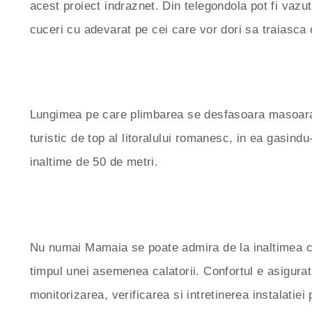
acest proiect indraznet. Din telegondola pot fi vazut
cuceri cu adevarat pe cei care vor dori sa traiasca o
Lungimea pe care plimbarea se desfasoara masoara d
turistic de top al litoralului romanesc, in ea gasind
inaltime de 50 de metri.
Nu numai Mamaia se poate admira de la inaltimea con
timpul unei asemenea calatorii. Confortul e asigurat
monitorizarea, verificarea si intretinerea instalatie