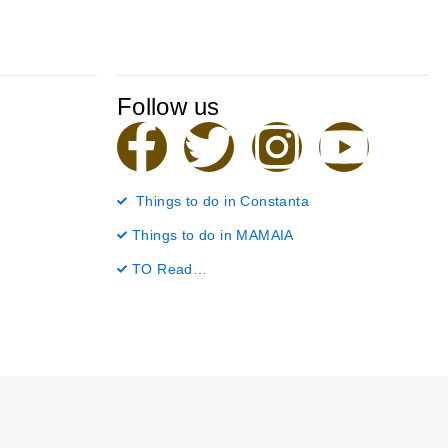
Follow us
F
T
I
Y
a
w
n
o
Things to do in Constanta
c
i
s
u
Things to do in MAMAIA
TO Read…
e
t
t
t
b
t
a
u
o
e
g
b
o
r
r
e