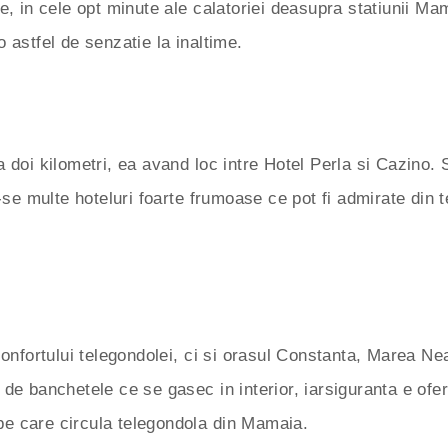
e, in cele opt minute ale calatoriei deasupra statiunii Ma
 astfel de senzatie la inaltime.
oi kilometri, ea avand loc intre Hotel Perla si Cazino.
u-se multe hoteluri foarte frumoase ce pot fi admirate din 
fortului telegondolei, ci si orasul Constanta, Marea Neag
 de banchetele ce se gasec in interior, iarsiguranta e ofe
i pe care circula telegondola din Mamaia.