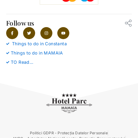
Follow us
F
T
I
Y
a
w
n
o
c
i
s
u
e
t
t
t
Things to do in Constanta
b
t
a
u
o
e
g
b
Things to do in MAMAIA
o
r
r
e
k
a
-
m
TO Read…
f
Politici GDPR - Protecția Datelor Personale